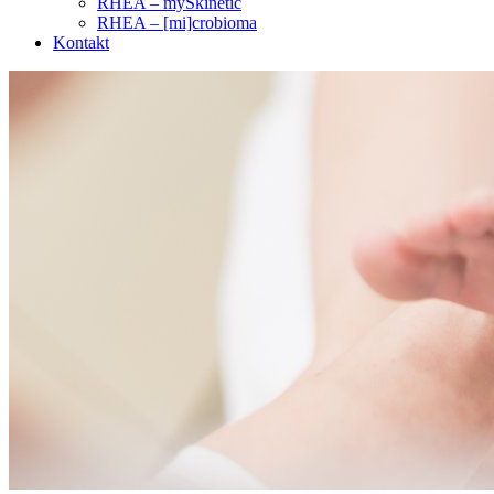
RHEA – mySkinetic
RHEA – [mi]crobioma
Kontakt