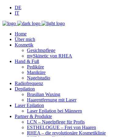
DE
IT
Home
Über mich
Kosmetik
Gesichtspflege
mySkinetic von RHEA
Hand & Fuß
Pediküre
Maniküre
Nagelstudio
Radiofrequenz
Depilation
Brasilian Waxing
Haarentfernung mit Laser
Laser Epilation
Laser Epilation bei Männern
Partner & Produkte
LCN – Nagelpflege für Profis
ESTHELOGUE – Frei von Haaren
RHEA – die revolutionäre Kosmetiklinie