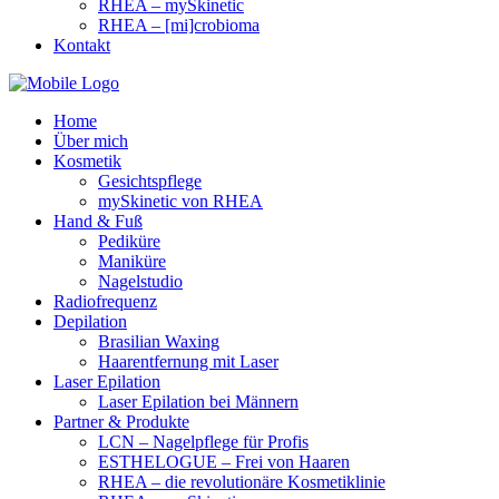
RHEA – mySkinetic
RHEA – [mi]crobioma
Kontakt
Home
Über mich
Kosmetik
Gesichtspflege
mySkinetic von RHEA
Hand & Fuß
Pediküre
Maniküre
Nagelstudio
Radiofrequenz
Depilation
Brasilian Waxing
Haarentfernung mit Laser
Laser Epilation
Laser Epilation bei Männern
Partner & Produkte
LCN – Nagelpflege für Profis
ESTHELOGUE – Frei von Haaren
RHEA – die revolutionäre Kosmetiklinie