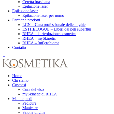
Ceretta brasiliana
Epilazione laser
Epilazione laser
Epilazione laser per uomo
Partner e prodotti
LCN – Cura professionale delle unghie
ESTHELOGUE – Liberi dai peli superflui
RHEA – la rivoluzione cosmetica
RHEA – mySkinetic
RHEA – [mi]crobioma
Contatto
Home
Chi siamo
Cosmesi
Cura del viso
mySkinetic di RHEA
Mani e piedi
Pedicure
Manicure
Salone unghie