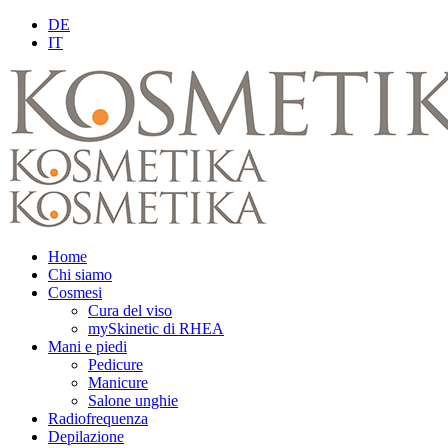
DE
IT
Home
Chi siamo
Cosmesi
Cura del viso
mySkinetic di RHEA
Mani e piedi
Pedicure
Manicure
Salone unghie
Radiofrequenza
Depilazione