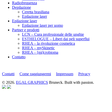
Radiofrequenza
Depilazione
Ceretta brasiliana
Epilazione laser
Epilazione laser
Epilazione laser per uomo
Partner e prodotti
LCN – Cura professionale delle unghie
ESTHELOGUE – Liberi dai peli superflui
RHEA – la rivoluzione cosmetica
RHEA – mySkinetic
RHEA – [mi]crobioma
Contatto
Contatti
Come raggiungermi
Impressum
Privacy
© 2026.
EGAL GRAPHICS
Bruneck. Built with passion.